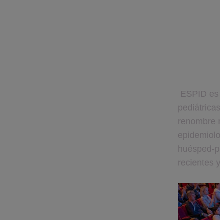
ESPID es 
pediátrica
renombre m
epidemiolo
huésped-pa
recientes 