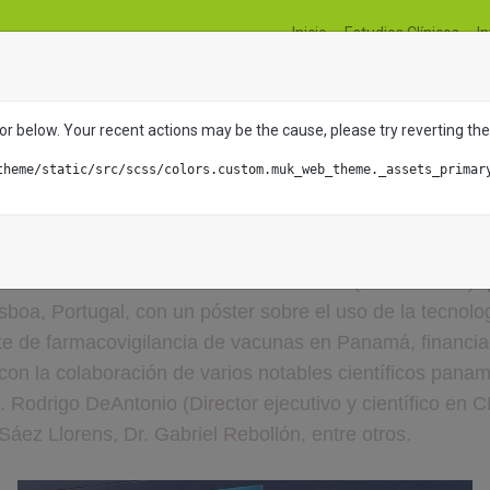
Inicio
Estudios Clínicos
I
 participa en ES
rror below. Your recent actions may be the cause, please try reverting 
 el uso de la tecnología móvil para reporte de farmacovigi
theme/static/src/scss/colors.custom.muk_web_theme._assets_primar
gs
Blog
CEVAXIN participa en ESPID 2023
 hace presente en la 41.ª Reunión Anual de la Socieda
 Enfermedades Infecciosas Pediátricas (ESPID 2023) qu
sboa, Portugal, con un póster sobre el uso de la tecnolog
te de farmacovigilancia de vacunas en Panamá, financia
con la colaboración de varios notables científicos panam
. Rodrigo DeAntonio (Director ejecutivo y científico en 
 Sáez Llorens, Dr. Gabriel Rebollón, entre otros.