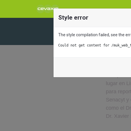
Style error
CEVAXIN
The style compilation failed, see the e
Con póster sobre
Could not get content for /muk_web_
Todos los blo
CEVAXIN se
Europea de
lugar en Li
para repor
Senacyt y 
como el Dr
Dr. Xavier