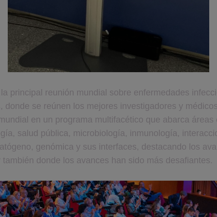
la principal reunión mundial sobre enfermedades infecci
s, donde se reúnen
 los mejores investigadores y médicos
undial en un programa multifacético que abarca áreas cl
gía, salud pública, microbiología, inmunología, interacci
tógeno, genómica y sus interfaces, destacando los ava
y también donde los avances han sido más desafiantes.