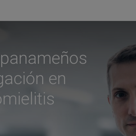
os panameños
igación en
mielitis