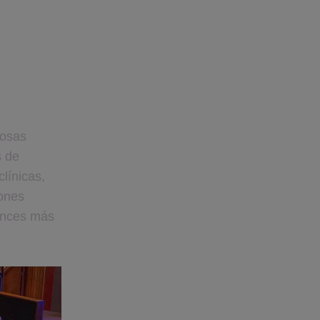
osas 
 de 
ínicas, 
ones 
nces más 