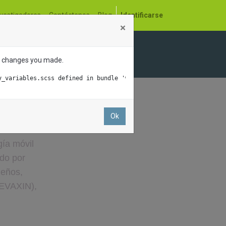
nvestigadores
Contáctenos
Blog
Identificarse
×
PID 2023
the changes you made.
lancia de vacunas
y_variables.scss defined in bundle 'web.assets_common'.
d 
Ok
e tiene 
ía móvil 
do por 
eños, 
CEVAXIN), 