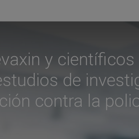
vaxin y científic
estudios de invest
ión contra la polio